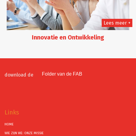
Lees meer +
Innovatie en Ontwikkeling
Folder van de FAB
download de
Links
HOME
WIE ZIJN WE: ONZE MISSIE