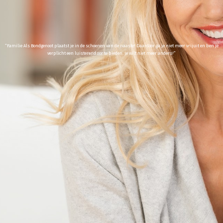
“Familie Als Bondgenoot plaatst je in de schoenen van de naaste! Daardoor ga je niet meer vrijuit en ben je
verplicht een luisterend oor te bieden. Je wilt niet meer anders!”